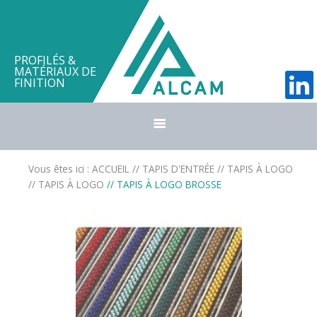
PROFILÉS &
MATÉRIAUX DE
FINITION
Société
Vous êtes ici :
ACCUEIL
// TAPIS D'ENTRÉE
//
TAPIS À LOGO
//
TAPIS À LOGO
// TAPIS À LOGO BROSSE
Contact
Panier