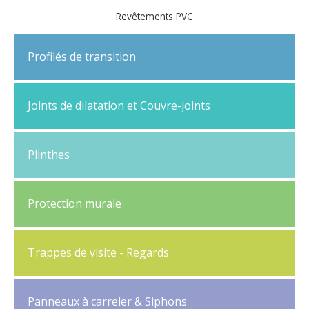
Revêtements PVC
Profilés de transition
Seuils à fixation invisible
Joints de dilatation et Couvre-joints
Seuils de porte
Couvre-joints dilatation
Seuils parquet
Plinthes
Couvre-joints de sols
Plinthes
Couvre-joints de murs à clip
Protection murale
Cornières d'angle
Plaques de protection
Finition murale
Trappes de visite - Regards
Adhésivage des plaques, finitions
Trappes de visite sol
Pare-chocs
Panneaux à carreler & Siphons