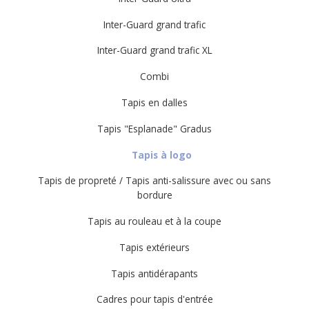
Contremarches visuelles
Nez de marche Extérieurs
Inter-Guard grand trafic
Sécurisation des sols
Inter-Guard grand trafic XL
Combi
Tapis en dalles
Tapis "Esplanade" Gradus
Tapis à logo
Tapis de propreté / Tapis anti-salissure avec ou sans
bordure
Tapis au rouleau et à la coupe
Tapis extérieurs
Tapis antidérapants
Cadres pour tapis d'entrée