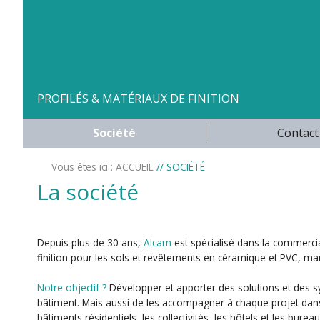
PROFILÉS & MATÉRIAUX DE FINITION
Société
Contact
Vous êtes ici :
ACCUEIL
// SOCIÉTÉ
La société
Depuis plus de 30 ans,
Alcam
est spécialisé dans la commercia
finition pour les sols et revêtements en céramique et PVC, marb
Notre objectif ?
Développer et apporter des solutions et des 
bâtiment. Mais aussi de les accompagner à chaque projet dans
bâtiments résidentiels, les collectivités, les hôtels et les bureau