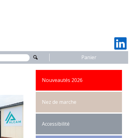
Panier
Nouveautés 2026
Sous-couches
Nez de marche
Nez de marche Alu
Accessibilité
Nez de marche Alu - Bandes
antidérapantes à part